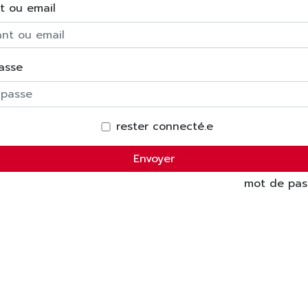
nt ou email
asse
rester connecté.e
Envoyer
mot de pas